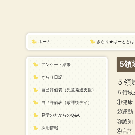
ホーム
きらり★はーととは
5領
アンケート結果
きらり日記
５領
自己評価表（児童発達支援）
５領域
①健康
自己評価表（放課後デイ）
②運動
見学の方からのQ&A
③認知
採用情報
④言語