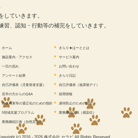
。
をしていきます。
練習、認知・行動等の補完をしていきます。
ホーム
きらり★はーととは
施設案内・アクセス
サービス案内
一日の流れ
お問い合わせ
アンケート結果
きらり日記
自己評価表（児童発達支援）
自己評価表（放課後デイ）
見学の方からのQ&A
採用情報
身体拘束等の適正化のための指針
虐待防止のための指針
5領域支援プログラム
業務継続計画（感染症）
業務継続計画（自然災害）
opyright (c) 2016 - 2026 株式会社 セラビ All Rights Reserved.