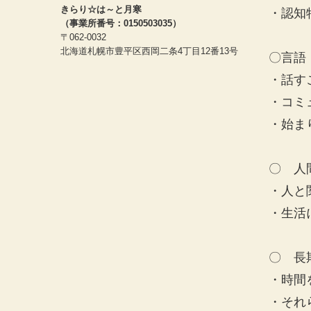
きらり☆は～と月寒
・認知
（事業所番号：0150503035）
〒062-0032
北海道札幌市豊平区西岡二条4丁目12番13号
〇言語
・話す
・コミ
・始ま
〇 人
・人と
・生活
〇 長
・時間
・それ