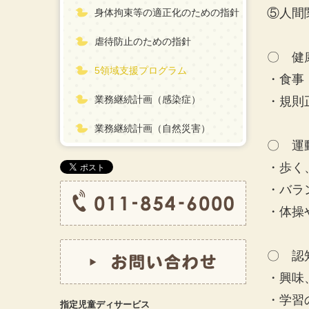
⑤人間
身体拘束等の適正化のための指針
虐待防止のための指針
〇 健
5領域支援プログラム
・食事
業務継続計画（感染症）
・規則
業務継続計画（自然災害）
〇 運
・歩く
・バラ
・体操
〇 認
・興味
・学習
指定児童ディサービス