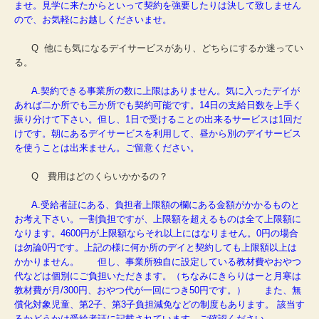
ませ。見学に来たからといって契約を強要したりは決して致しません
ので、お気軽にお越しくださいませ。
Q 他にも気になるデイサービスがあり、どちらにするか迷ってい
る。
A.契約できる事業所の数に上限はありません。気に入ったデイが
あれば二か所でも三か所でも契約可能です。14日の支給日数を上手く
振り分けて下さい。但し、1日で受けることの出来るサービスは1回だ
けです。朝にあるデイサービスを利用して、昼から別のデイサービス
を使うことは出来ません。ご留意ください。
Q 費用はどのくらいかかるの？
A.受給者証にある、負担者上限額の欄にある金額がかかるものと
お考え下さい。一割負担ですが、上限額を超えるものは全て上限額に
なります。4600円が上限額ならそれ以上にはなりません。0円の場合
は勿論0円です。上記の様に何か所のデイと契約しても上限額以上は
かかりません。 但し、事業所独自に設定している教材費やおやつ
代などは個別にご負担いただきます。（ちなみにきらりはーと月寒は
教材費が月/300円、おやつ代が一回につき50円です。） また、無
償化対象児童、第2子、第3子負担減免などの制度もあります。 該当す
るかどうかは受給者証に記載されています。ご確認ください。