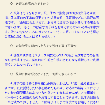
自己評価表（児童発達支援）
Q 送迎は自宅のみですか？
自己評価表（放課後デイ）
A.原則はそうなります。只、予めご指定頂ければ祖父母宅や職
場、又は事前の了承は必要ですが児童会館、保育園などにも送迎は可
能です。（距離にもよります。あまりに遠方の場合お断りする場合も
見学の方からのQ&A
ございます。 もう一つは必ずお子様をお迎えする方がいる事が前提で
す。誰もいないところに後でいくのでそこに置いておいてという様な
採用情報
ご依頼は受けることはできません。）
身体拘束等の適正化のための指針
Q 未就学児を朝から夕方まで預ける事は可能か
虐待防止のための指針
A.現在未就学児は２クラス制になっていて朝から夕方までのお預
かりは出来ません。契約時に午前と午後のどちらかを選択してご利用
5領域支援プログラム
頂くことになっております
。
業務継続計画（感染症）
Q 見学に何か必要か？また、何回できるのか？
業務継続計画（自然災害）
A.見学の際は特に持ち物は必要ありません。印鑑、受給者証も不
要です。ただ質問したい事を纏めたものや、対応者の話をメモにとり
たい時の筆記用具はあった方が良いかも知れませんが、メモ用紙や
ボールペンは施設のものをお貸しすることもできます。見学の回数も
上限は決めておりません。ご納得頂けるまで何度でもお越しください