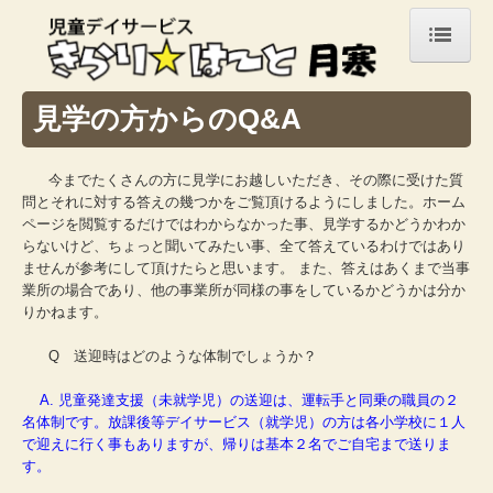
ホーム
見学の方からのQ&A
きらり★はーととは
今までたくさんの方に見学にお越しいただき、その際に受けた質
施設案内・アクセス
問とそれに対する答えの幾つかをご覧頂けるようにしました。ホーム
ページを閲覧するだけではわからなかった事、見学するかどうかわか
サービス案内
らないけど、ちょっと聞いてみたい事、全て答えているわけではあり
ませんが参考にして頂けたらと思います。 また、答えはあくまで当事
一日の流れ
業所の場合であり、他の事業所が同様の事をしているかどうかは分か
りかねます。
お問い合わせ
Q 送迎時はどのような体制でしょうか？
個人情報保護方針
A. 児童発達支援（未就学児）の送迎は、運転手と同乗の職員の２
アンケート結果
名体制です。放課後等デイサービス（就学児）の方は各小学校に１人
で迎えに行く事もありますが、帰りは基本２名でご自宅まで送りま
きらり日記
す。